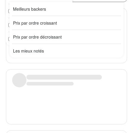
Meilleurs backers
Plus de 10 ans
2 / 3 mois
Prix par ordre croissant
3 / 6 mois
Prix par ordre décroissant
6 mois et +
Les mieux notés