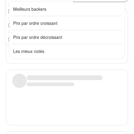
Meilleurs backers
Plus de 10 ans
2 / 3 mois
Prix par ordre croissant
3 / 6 mois
Prix par ordre décroissant
6 mois et +
Les mieux notés