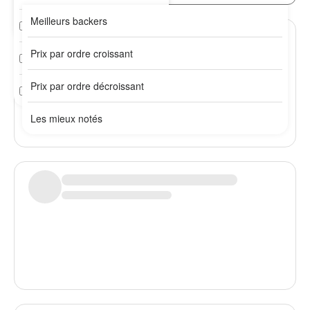
Meilleurs backers
Plus de 10 ans
2 / 3 mois
Prix par ordre croissant
3 / 6 mois
Prix par ordre décroissant
6 mois et +
Les mieux notés