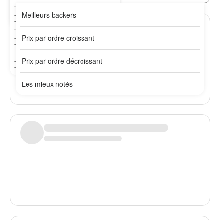
Meilleurs backers
Plus de 10 ans
2 / 3 mois
Prix par ordre croissant
3 / 6 mois
Prix par ordre décroissant
6 mois et +
Les mieux notés