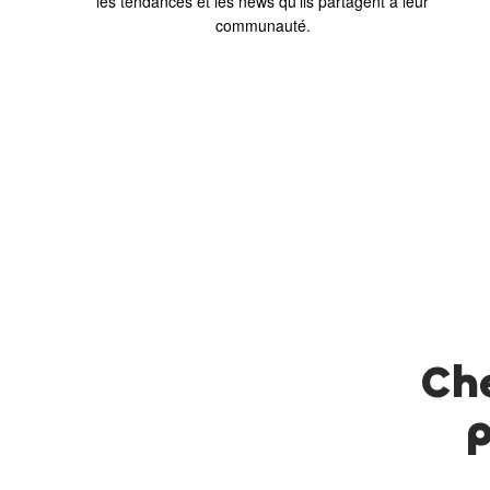
les tendances et les news qu’ils partagent à leur
communauté.
Che
p