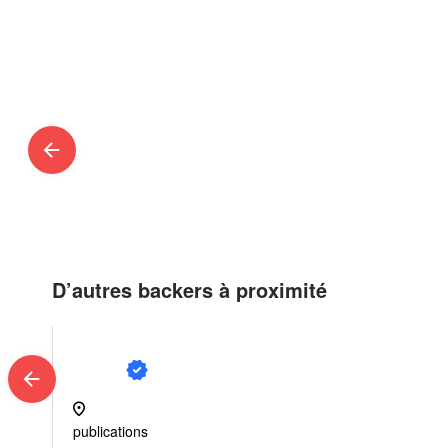
arrow_back
D’autres backers à proximité
verified
arrow_back
location_on
publications