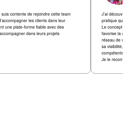
e suis contente de rejoindre cette team
J’ai découvert 
 d’accompagner les clients dans leur
pratique qui reg
nt une plate-forme fiable avec des
Le concept de r
 accompagner dans leurs projets
favorise la conf
réseau de ses pa
sa visibilité, et
compétents.
Je le recomman