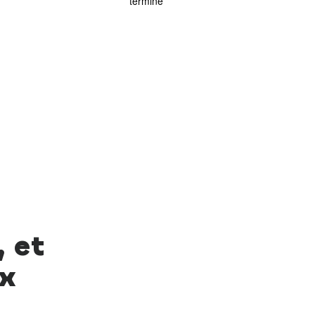
terminé
, et
ux