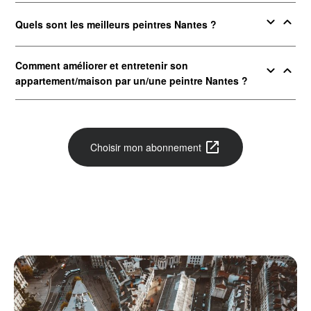
expand_more
expand_less
Quels sont les meilleurs peintres Nantes ?
Comment améliorer et entretenir son
expand_more
expand_less
appartement/maison par un/une peintre Nantes ?
open_in_new
Choisir mon abonnement