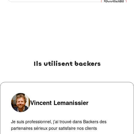
library_add
Shortlist
Ils utilisent backers
Vincent Lemanissier
Je suis professionnel, j’ai trouvé dans Backers des
partenaires sérieux pour satisfaire nos clients