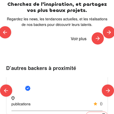
Cherchez de l'inspiration, et partagez
vos plus beaux projets.
Regardez les news, les tendances actuelles, et les réalisations
de nos backers pour découvrir leurs talents.
arrow_back
arrow_forward
arrow_forward
Voir plus
D’autres backers à proximité
Urgences / pannes
verified
arrow_back
arrow_forward
location_on
loc
star
(
)
publications