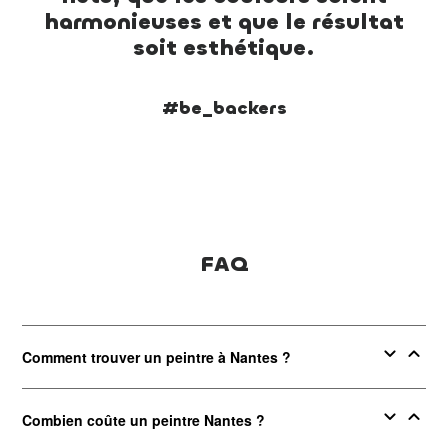
harmonieuses et que le résultat
soit esthétique.
#be_backers
FAQ
expand_more
expand_less
Comment trouver un peintre à Nantes ?
expand_more
expand_less
Combien coûte un peintre Nantes ?