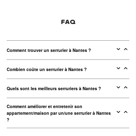
FAQ
expand_more
expand_less
Comment trouver un serrurier à Nantes ?
expand_more
expand_less
Combien coûte un serrurier à Nantes ?
expand_more
expand_less
Quels sont les meilleurs serruriers à Nantes ?
Comment améliorer et entretenir son
expand_more
expand_less
appartement/maison par un/une serrurier à Nantes
?