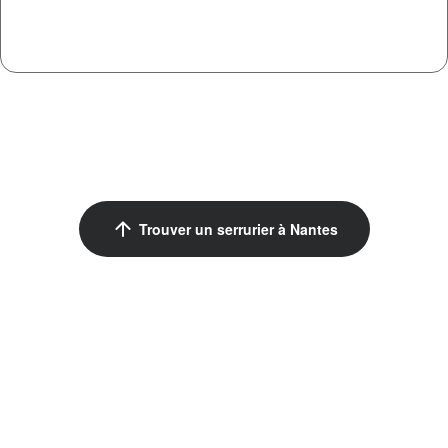
arrow_upward
Trouver un serrurier à Nantes