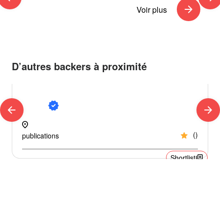
arrow_forward
Voir plus
D’autres backers à proximité
Urgences / pannes
verified
arrow_back
arrow_forward
location_on
loc
star
(
)
publications
library_add
Shortlist