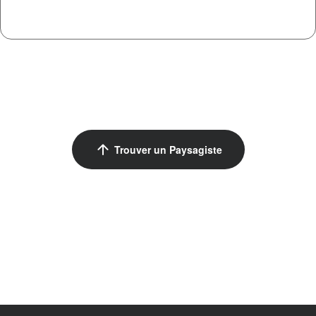
arrow_upward
Trouver un Paysagiste