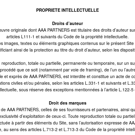
PROPRIETE INTELLECTUELLE
Droits d’auteur
uvre originale dont AAA PARTNERS est titulaire des droits d’auteur sur
articles L111-1 et suivants du Code de la propriété intellectuelle.
tes images, textes ou éléments graphiques contenus sur le présent Sit
́ficiant ainsi de la protection au titre du droit d’auteur, selon les disp
u reproduction, totale ou partielle, permanente ou temporaire, sur un su
procédé que ce soit (notamment par voie de framing), de l’un ou l’autre
ble et exprès de AAA PARTNERS, est interdite et constitue un acte de co
ions civiles et/ou pénales, selon les articles L.331-1 et suivants et L.
ntellectuelle, sous réserve des exceptions mentionnées à l’article L.122
Droit des marques
de AAA PARTNERS, celles de ses fournisseurs et partenaires, ainsi que 
exclusivité d’exploitation de ceux-ci. Toute reproduction totale ou partiel
tuée à partir des éléments du Site, sans l’autorisation expresse d
e, au sens des articles L.713-2 et L.713-3 du Code de la propriété intell