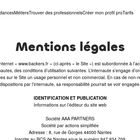
ndances
Métiers
Trouver des professionnels
Créer mon profil pro
Tarifs
Mentions légales
nternet « www.backers.fr » (ci-après « le Site ») est subordonnée à l’ac
autes, des conditions d’utilisation suivantes. L’internaute s’engage d’ores
es sur le Site un usage personnel et non commercial. En cas de non-r
dispositions par l’internaute, sa responsabilité pourrait se voir engagée
IDENTIFICATION ET PUBLICATION
Informations sur l’éditeur du site web
Société AAA PARTNERS
Société par actions simplifiée
Adresse : 8, rue de Gorges 44000 Nantes
Inscrite au RCS de Nantes sous le numéro 947 934 709