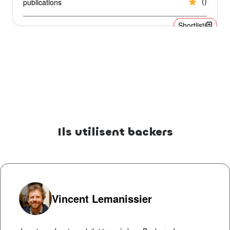
star
(
)
publications
library_add
Shortlist
Ils utilisent backers
Vincent Lemanissier