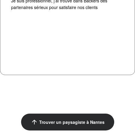
Je suis professionnel, j’ai trouvé dans Backers des
partenaires sérieux pour satisfaire nos clients
arrow_upward
Trouver un paysagiste à Nantes