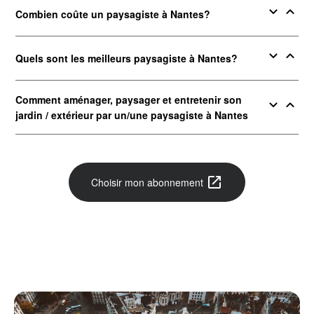
expand_more
expand_less
Combien coûte un paysagiste à Nantes?
expand_more
expand_less
Quels sont les meilleurs paysagiste à Nantes?
Comment aménager, paysager et entretenir son
expand_more
expand_less
jardin / extérieur par un/une paysagiste à Nantes
open_in_new
Choisir mon abonnement