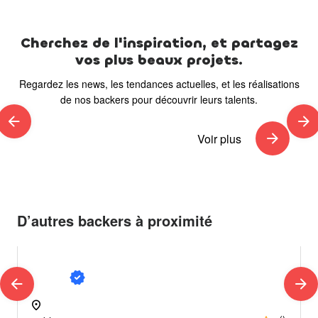
Cherchez de l'inspiration, et partagez
vos plus beaux projets.
Regardez les news, les tendances actuelles, et les réalisations
de nos backers pour découvrir leurs talents.
arrow_back
arrow_forward
arrow_forward
Voir plus
D’autres backers à proximité
Urgences / pannes
verified
arrow_back
arrow_forward
location_on
loc