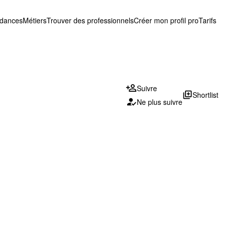
ndances
Métiers
Trouver des professionnels
Créer mon profil pro
Tarifs
Suivre
library_add
Shortlist
Ne plus suivre