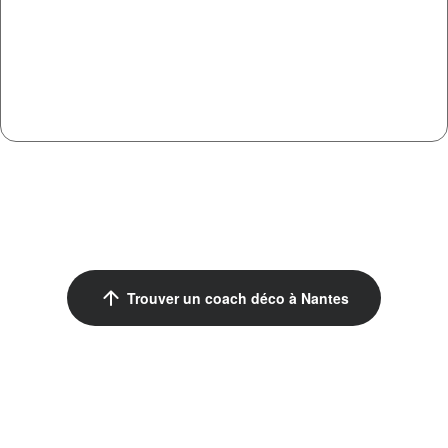
arrow_upward
Trouver un coach déco à Nantes