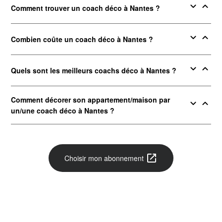
expand_more
expand_less
Comment trouver un coach déco à Nantes ?
expand_more
expand_less
Combien coûte un coach déco à Nantes ?
expand_more
expand_less
Quels sont les meilleurs coachs déco à Nantes ?
Comment décorer son appartement/maison par
expand_more
expand_less
un/une coach déco à Nantes ?
open_in_new
Choisir mon abonnement