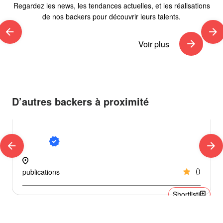
Regardez les news, les tendances actuelles, et les réalisations
de nos backers pour découvrir leurs talents.
arrow_back
arrow_forward
arrow_forward
Voir plus
D’autres backers à proximité
Urgences / pannes
verified
arrow_back
arrow_forward
location_on
loc
star
(
)
publications
library_add
Shortlist