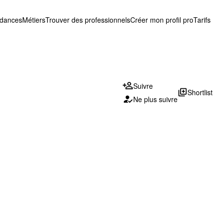
ndances
Métiers
Trouver des professionnels
Créer mon profil pro
Tarifs
Suivre
library_add
Shortlist
Ne plus suivre