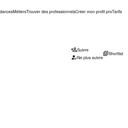
ndances
Métiers
Trouver des professionnels
Créer mon profil pro
Tarifs
Suivre
library_add
Shortlist
Ne plus suivre