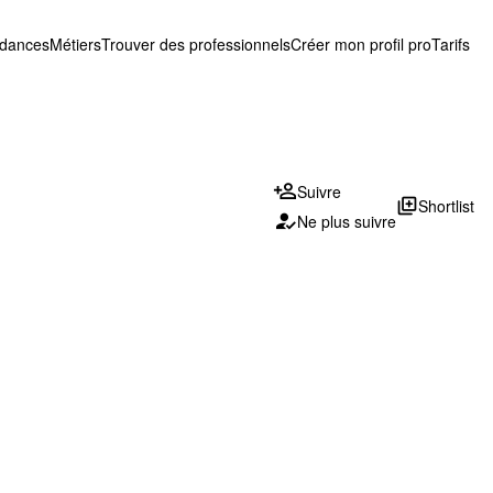
ndances
Métiers
Trouver des professionnels
Créer mon profil pro
Tarifs
Suivre
library_add
Shortlist
Ne plus suivre