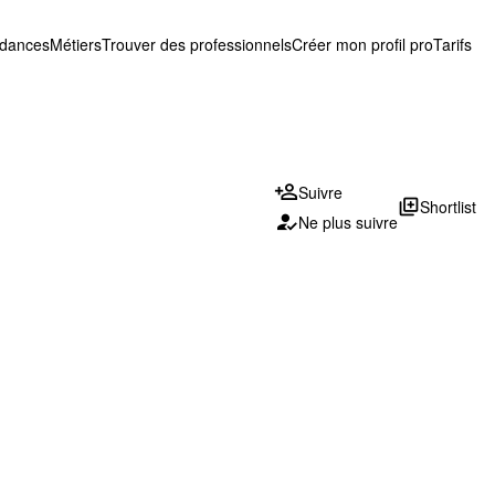
ndances
Métiers
Trouver des professionnels
Créer mon profil pro
Tarifs
Suivre
library_add
Shortlist
Ne plus suivre