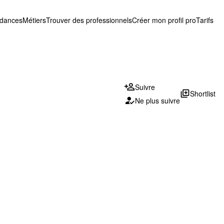
ndances
Métiers
Trouver des professionnels
Créer mon profil pro
Tarifs
Suivre
library_add
Shortlist
Ne plus suivre