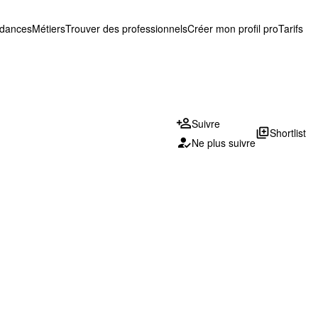
ndances
Métiers
Trouver des professionnels
Créer mon profil pro
Tarifs
Suivre
library_add
Shortlist
Ne plus suivre