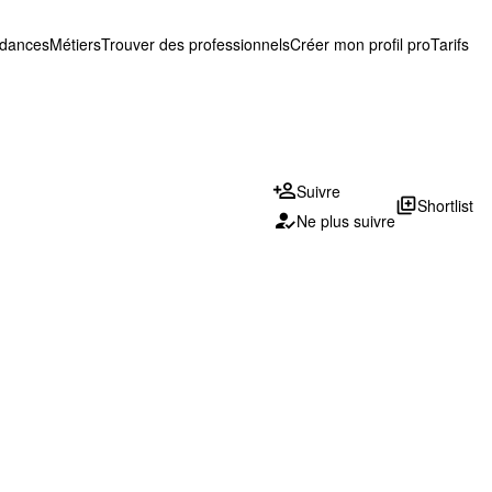
ndances
Métiers
Trouver des professionnels
Créer mon profil pro
Tarifs
Suivre
library_add
Shortlist
Ne plus suivre