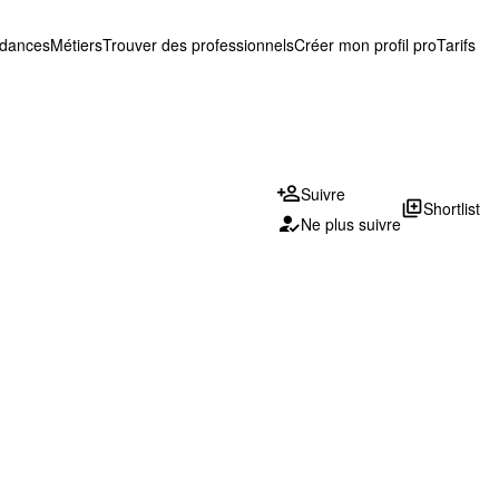
ndances
Métiers
Trouver des professionnels
Créer mon profil pro
Tarifs
Suivre
library_add
Shortlist
Ne plus suivre