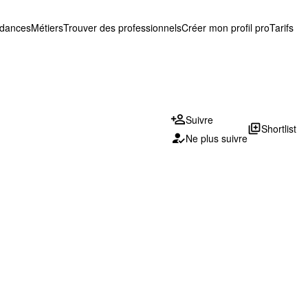
ndances
Métiers
Trouver des professionnels
Créer mon profil pro
Tarifs
Suivre
library_add
Shortlist
Ne plus suivre