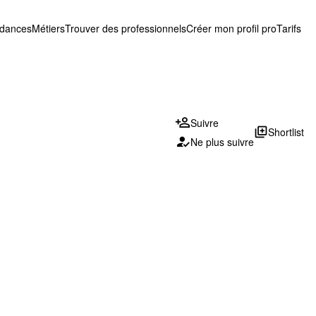
ndances
Métiers
Trouver des professionnels
Créer mon profil pro
Tarifs
Suivre
library_add
Shortlist
Ne plus suivre