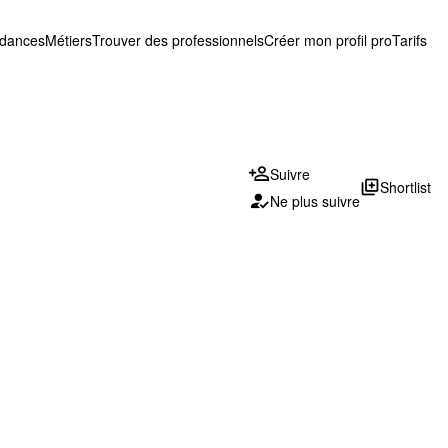
ndances
Métiers
Trouver des professionnels
Créer mon profil pro
Tarifs
Suivre
library_add
Shortlist
Ne plus suivre