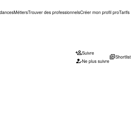
ndances
Métiers
Trouver des professionnels
Créer mon profil pro
Tarifs
Suivre
library_add
Shortlist
Ne plus suivre