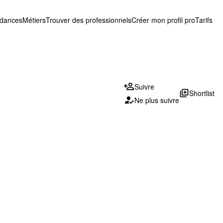
ndances
Métiers
Trouver des professionnels
Créer mon profil pro
Tarifs
Suivre
library_add
Shortlist
Ne plus suivre