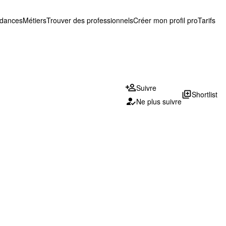
ndances
Métiers
Trouver des professionnels
Créer mon profil pro
Tarifs
Suivre
library_add
Shortlist
Ne plus suivre