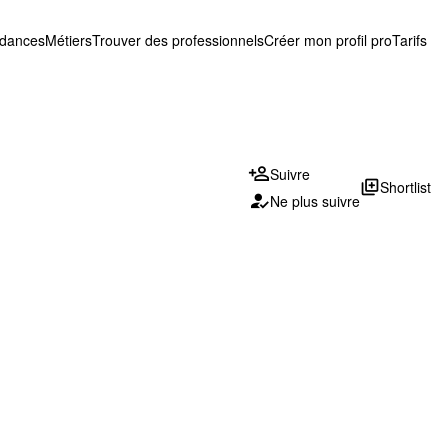
ndances
Métiers
Trouver des professionnels
Créer mon profil pro
Tarifs
Suivre
library_add
Shortlist
Ne plus suivre