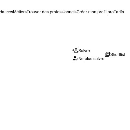
ndances
Métiers
Trouver des professionnels
Créer mon profil pro
Tarifs
Suivre
library_add
Shortlist
Ne plus suivre