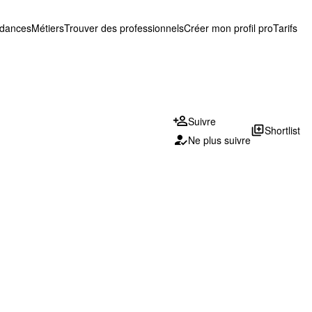
ndances
Métiers
Trouver des professionnels
Créer mon profil pro
Tarifs
Suivre
library_add
Shortlist
Ne plus suivre