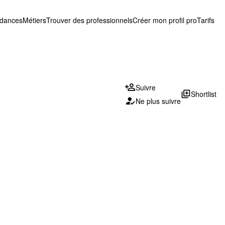
ndances
Métiers
Trouver des professionnels
Créer mon profil pro
Tarifs
Suivre
library_add
Shortlist
Ne plus suivre