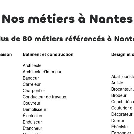
Nos métiers à Nantes
lus de 80 métiers référencés à Nant
maison
Bâtiment et construction
Design et d
Architecte
Architecte d’intérieur
Abat-jourist
Bandeur
Artiste
Carreleur
Brocanteur 
Charpentier
Brodeur
Conducteur de travaux
Coach déco
Couvreur
Couturier 
Démolisseur
Décorateur
Électricien
Doreur
Enduiseur
Ébéniste
Étancheur
Ferronnier