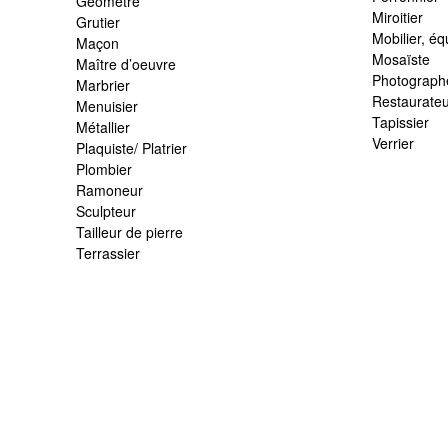
Géomètre
Miroitier
Grutier
Mobilier, é
Maçon
Mosaïste
Maître d’oeuvre
Photographe
Marbrier
Restaurateu
Menuisier
Tapissier
Métallier
Verrier
Plaquiste/ Platrier
Plombier
Ramoneur
Sculpteur
Tailleur de pierre
Terrassier