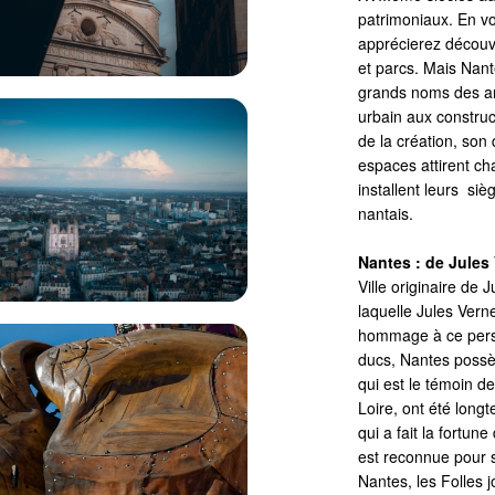
patrimoniaux. En v
apprécierez découvri
et parcs. Mais Nant
grands noms des arc
urbain aux construc
de la création, son 
espaces attirent c
installent leurs si
nantais.
Nantes : de Jules
Ville originaire de 
laquelle Jules Verne
hommage à ce perso
ducs, Nantes possè
qui est le témoin de
Loire, ont été long
qui a fait la fortu
est reconnue pour
Nantes, les Folles j